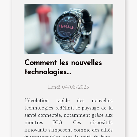
Comment les nouvelles
technologies
transforment-elles les
Lundi 04/08/2025
montres ECG en outils de
santé essentiels ?
L'évolution rapide des nouvelles
technologies redéfinit le paysage de la
santé connectée, notamment grâce aux
montres ECG. Ces dispositifs
innovants s'imposent comme des alliés
incontournables pour le suivi du bien-