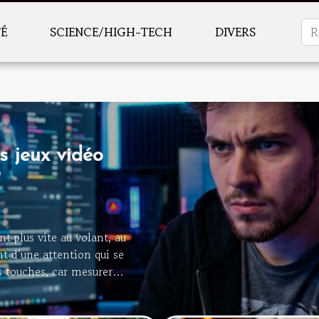
TÉ
SCIENCE/HIGH-TECH
DIVERS
s jeux vidéo
nt plus vite au volant, au
nt d’une attention qui se
es touches, car mesurer
quotidien n’a rien
s d’attention, et limites