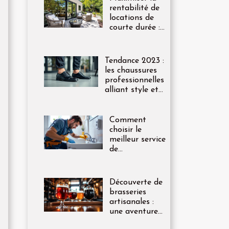
rentabilité de
locations de
courte durée :
méthodes
éprouvées
Tendance 2023 :
les chaussures
professionnelles
alliant style et
confort
Comment
choisir le
meilleur service
de
dégorgement à
tarif fixe ?
Découverte de
brasseries
artisanales :
une aventure
gustative