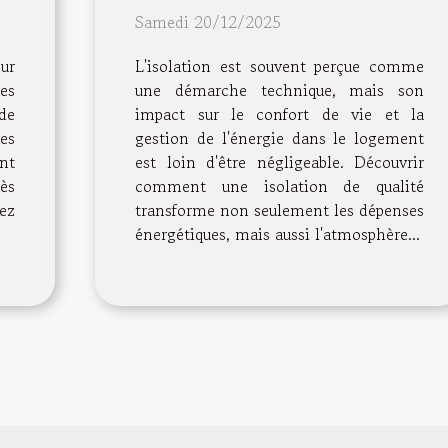
s
l'économie d'énergie ?
Samedi 20/12/2025
ur
L'isolation est souvent perçue comme
les
une démarche technique, mais son
de
impact sur le confort de vie et la
es
gestion de l'énergie dans le logement
nt
est loin d'être négligeable. Découvrir
ès
comment une isolation de qualité
ez
transforme non seulement les dépenses
énergétiques, mais aussi l'atmosphère...