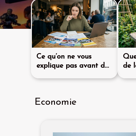
méthodologiques, une question revient : ce que
millisecondes à l’écran se retrouve-t-il vraimen
Les réflexes, une mécanique plus complexe Un ré
seulement “appuyer plus vite”. Dans la littératur
distingue le temps de réaction simple, répondre
temps de réaction de choix, décider parmi plusi
l’inhibition,...
Ce qu’on ne vous
Que
explique pas avant de
de l
choisir son auto-école
sys
Economie