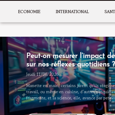
ECONOMIE
INTERNATIONAL
SAN
Peut-on mesurer l’impact de
sur nos réflexes quotidiens ?
Jeudi 11/06/2026
Manette en main, certains jurent qu’ils réagisse
travail, ou même en cuisine, d’autres s’inquiète
fragmente, et la science, elle, avance par petit
l’impact réel des jeux vidéo sur les réflexes du 
d’évident. Entre expériences en laboratoire, test