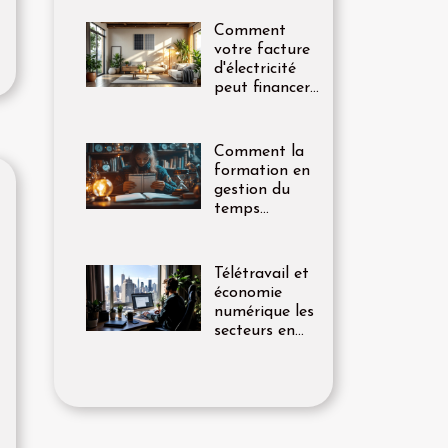
unique
Comment
votre facture
d'électricité
peut financer
la transition
énergétique ?
Comment la
formation en
gestion du
temps
transforme-t-
elle votre
carrière ?
Télétravail et
économie
numérique les
secteurs en
plein essor en
2023