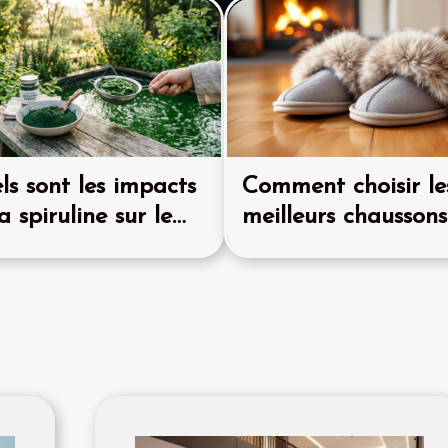
 l’on gagne en
t dans la vie courante ?
flexe, ce n’est pas
e scientifique, on
 à un stimulus unique, du
eurs réponses possibles, et
ls sont les impacts
Comment choisir le
a spiruline sur le
meilleurs chaussons
tème immunitaire ?
fourrure pour l'hive