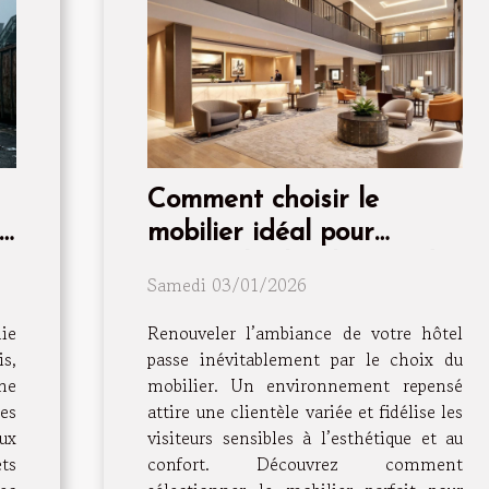
Comment choisir le
mobilier idéal pour
renouveler l'ambiance de
Samedi 03/01/2026
votre hôtel ?
ie
Renouveler l’ambiance de votre hôtel
is,
passe inévitablement par le choix du
ne
mobilier. Un environnement repensé
es
attire une clientèle variée et fidélise les
ux
visiteurs sensibles à l’esthétique et au
ts
confort. Découvrez comment