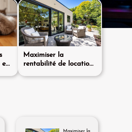
s
Maximiser la
 en
rentabilité de locations
r ?
de courte durée :
méthodes éprouvées
Maximiser la