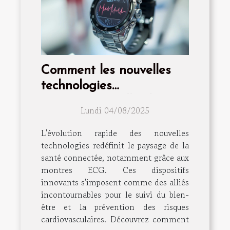
Comment les nouvelles
technologies
transforment-elles les
Lundi 04/08/2025
montres ECG en outils de
santé essentiels ?
L'évolution rapide des nouvelles
technologies redéfinit le paysage de la
santé connectée, notamment grâce aux
montres ECG. Ces dispositifs
innovants s'imposent comme des alliés
incontournables pour le suivi du bien-
être et la prévention des risques
cardiovasculaires. Découvrez comment