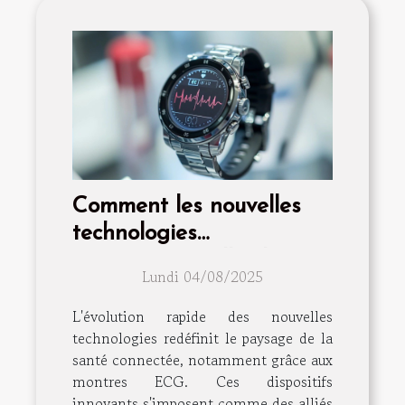
Comment les nouvelles
technologies
transforment-elles les
Lundi 04/08/2025
montres ECG en outils de
santé essentiels ?
L'évolution rapide des nouvelles
technologies redéfinit le paysage de la
santé connectée, notamment grâce aux
montres ECG. Ces dispositifs
innovants s'imposent comme des alliés