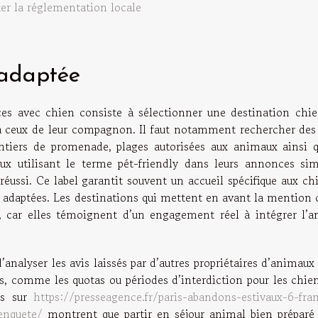
er la réglementation locale
 adaptée
ces avec chien consiste à sélectionner une destination chie
à ceux de leur compagnon. Il faut notamment rechercher des 
entiers de promenade, plages autorisées aux animaux ainsi q
eux utilisant le terme pét-friendly dans leurs annonces simp
éussi. Ce label garantit souvent un accueil spécifique aux ch
és adaptées. Les destinations qui mettent en avant la mention
er, car elles témoignent d’un engagement réel à intégrer l’a
d’analyser les avis laissés par d’autres propriétaires d’animaux
ns, comme les quotas ou périodes d’interdiction pour les chie
es sur
https://presseagence.fr/paris-abandons-estivaux-6-fran
-enquete/
montrent que partir en séjour animal bien préparé 