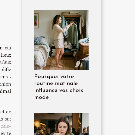
n qui
lieux
u’aux
lifie
iens :
Pourquoi votre
 chien
routine matinale
nimal
influence vos choix
mode
 et de
ns sur
cais-
évite