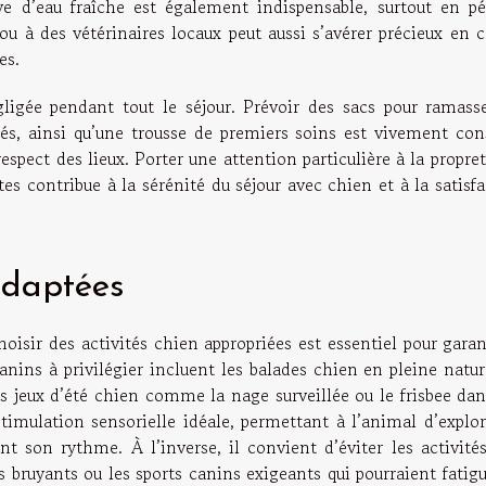
ve d’eau fraîche est également indispensable, surtout en pé
ou à des vétérinaires locaux peut aussi s’avérer précieux en 
es.
ligée pendant tout le séjour. Prévoir des sacs pour ramasse
és, ainsi qu’une trousse de premiers soins est vivement cons
respect des lieux. Porter une attention particulière à la propre
s contribue à la sérénité du séjour avec chien et à la satisf
 adaptées
hoisir des activités chien appropriées est essentiel pour garan
nins à privilégier incluent les balades chien en pleine natur
s jeux d’été chien comme la nage surveillée ou le frisbee dan
stimulation sensorielle idéale, permettant à l’animal d’explo
 son rythme. À l’inverse, il convient d’éviter les activités
 bruyants ou les sports canins exigeants qui pourraient fatig