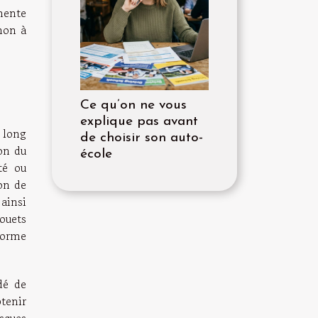
mente
non à
Ce qu’on ne vous
explique pas avant
 long
de choisir son auto-
ion du
école
té ou
ion de
 ainsi
ouets
forme
dé de
btenir