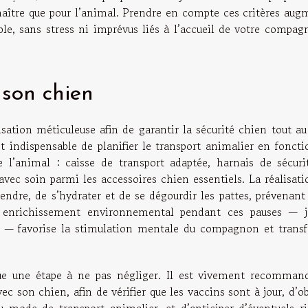
maître que pour l’animal. Prendre en compte ces critères aug
le, sans stress ni imprévus liés à l’accueil de votre compag
 son chien
ation méticuleuse afin de garantir la sécurité chien tout au
st indispensable de planifier le transport animalier en fonct
 l’animal : caisse de transport adaptée, harnais de sécuri
avec soin parmi les accessoires chien essentiels. La réalisat
endre, de s’hydrater et de se dégourdir les pattes, prévenant
’un enrichissement environnemental pendant ces pauses — j
orat — favorise la stimulation mentale du compagnon et trans
tue une étape à ne pas négliger. Il est vivement recomman
c son chien, afin de vérifier que les vaccins sont à jour, d’o