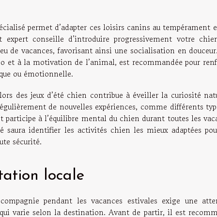
ialisé permet d’adapter ces loisirs canins au tempérament et
 expert conseille d’introduire progressivement votre chie
ieu de vacances, favorisant ainsi une socialisation en douceu
éo et à la motivation de l’animal, est recommandée pour renf
ique ou émotionnelle.
 lors des jeux d’été chien contribue à éveiller la curiosité nat
 régulièrement de nouvelles expériences, comme différents typ
 et participe à l’équilibre mental du chien durant toutes les va
é saura identifier les activités chien les mieux adaptées pou
ute sécurité.
ation locale
 compagnie pendant les vacances estivales exige une atte
 qui varie selon la destination. Avant de partir, il est reco