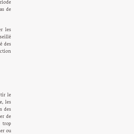
riode
cas de
r les
eillé
té des
action
tir le
e, les
s des
rer de
 trop
uer ou