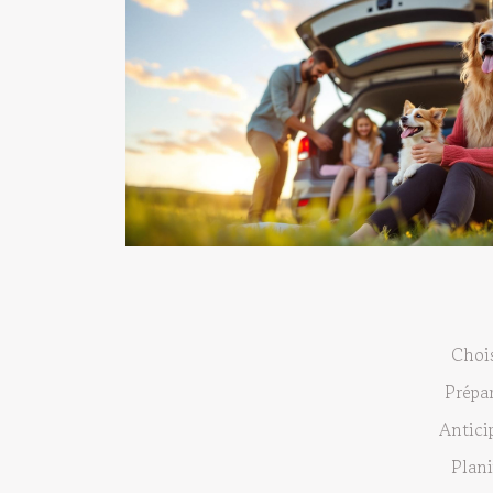
Chois
Prépa
Antici
Plani