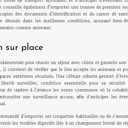
u mode de transport animalier, et d’anticiper d’éventuels ri
ale conseille également d’emporter une trousse de premiers se
copies des documents d’identification et du carnet de sant
se déroule dans les meilleures conditions, assurant bien-êt
, humains comme animaux.
n sur place
damentale pour réussir un séjour avec chien et garantir son 
 il convient de vérifier que le lieu accepte les animaux et p
ces extérieurs sécurisés. Une clôture robuste permet d’évite
berté surveillée, condition essentielle pour sa sécurité.
cieux de repérer à l’avance les zones communes où la cohabit
cessiter une surveillance accrue, afin d’anticiper les éven
al.
ommandé d’emporter ses croquettes habituelles ou de s’assure
évenir les troubles digestifs liés à un changement brutal de r