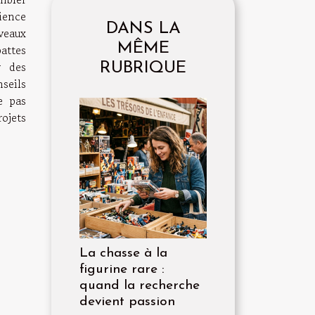
ience
DANS LA
veaux
MÊME
attes
r des
RUBRIQUE
nseils
e pas
rojets
La chasse à la
figurine rare :
quand la recherche
devient passion