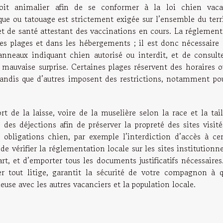
droit animalier afin de se conformer à la loi chien vaca
que ou tatouage est strictement exigée sur l’ensemble du terr
t de santé attestant des vaccinations en cours. La réglement
 les plages et dans les hébergements ; il est donc nécessaire
nneaux indiquant chien autorisé ou interdit, et de consulte
 mauvaise surprise. Certaines plages réservent des horaires o
tandis que d’autres imposent des restrictions, notamment pou
t de la laisse, voire de la muselière selon la race et la tai
 des déjections afin de préserver la propreté des sites visit
obligations chien, par exemple l’interdiction d’accès à cer
e vérifier la réglementation locale sur les sites institutionn
rt, et d’emporter tous les documents justificatifs nécessaire
er tout litige, garantit la sécurité de votre compagnon à q
use avec les autres vacanciers et la population locale.