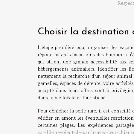
Respect
Choisir la destination
L’étape première pour organiser des vacan
répond autant aux besoins des humains qu’
qui offrent une grande accessibilité aux s
hébergements animaliers. Identifier les li
nettement la recherche d’un séjour animal r
gamelles, espaces de détente, voire activit
accepté dans leurs offres sont à privilégi
dans la vie locale et touristique.
Pour dénicher la perle rare, il est conseillé 
vérifier en amont les éventuelles restrictio
certaines plages. Les expériences partagé
sur-10-prevoient-de-partir-avec-leur-chien