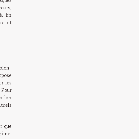
sques
cours,
é. En
re et
bien-
ropose
r les
 Pour
ation
tuels
r que
égime.