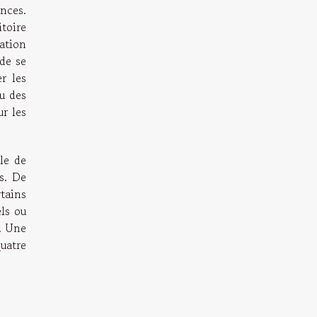
nces.
itoire
ation
 de se
r les
u des
r les
lle de
és. De
tains
els ou
s. Une
uatre