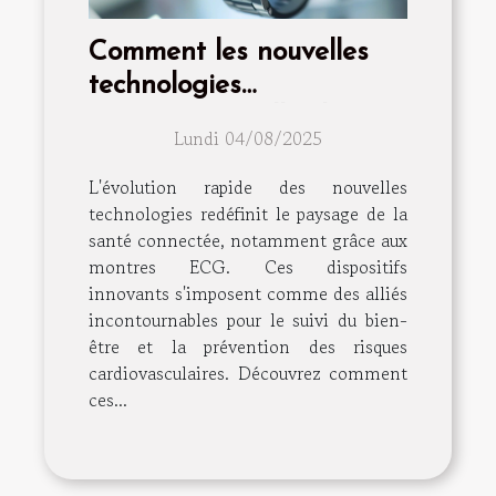
Comment les nouvelles
technologies
transforment-elles les
Lundi 04/08/2025
montres ECG en outils de
santé essentiels ?
L'évolution rapide des nouvelles
technologies redéfinit le paysage de la
santé connectée, notamment grâce aux
montres ECG. Ces dispositifs
innovants s'imposent comme des alliés
incontournables pour le suivi du bien-
être et la prévention des risques
cardiovasculaires. Découvrez comment
ces...