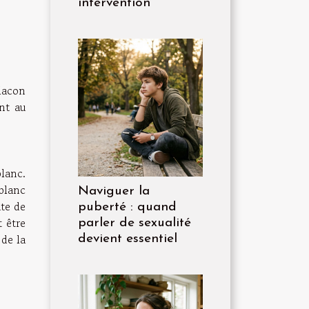
intervention
flacon
ant au
blanc.
 blanc
Naviguer la
ate de
puberté : quand
t être
parler de sexualité
 de la
devient essentiel