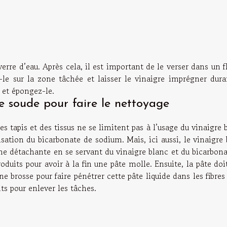
n verre d’eau. Après cela, il est important de le verser dans un 
ez-le sur la zone tâchée et laisser le vinaigre imprégner dur
 et épongez-le.
e soude pour faire le nettoyage
 tapis et des tissus ne se limitent pas à l’usage du vinaigre 
isation du bicarbonate de sodium. Mais, ici aussi, le vinaigre
rème détachante en se servant du vinaigre blanc et du bicarbon
duits pour avoir à la fin une pâte molle. Ensuite, la pâte doi
ne brosse pour faire pénétrer cette pâte liquide dans les fibres
s pour enlever les tâches.