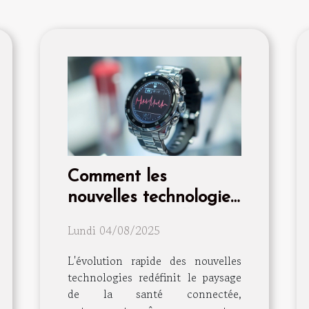
Comment les
nouvelles technologies
transforment-elles les
Lundi 04/08/2025
montres ECG en outils
de santé essentiels ?
L'évolution rapide des nouvelles
technologies redéfinit le paysage
de la santé connectée,