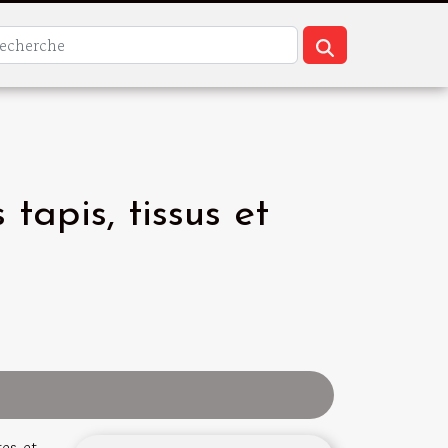
apis, tissus et
tes et