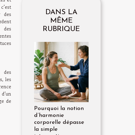
 c’est
DANS LA
r des
MÊME
rdent
n des
RUBRIQUE
entes
tuces
e des
s, les
érence
t d’un
ge de
Pourquoi la notion
d’harmonie
corporelle dépasse
la simple