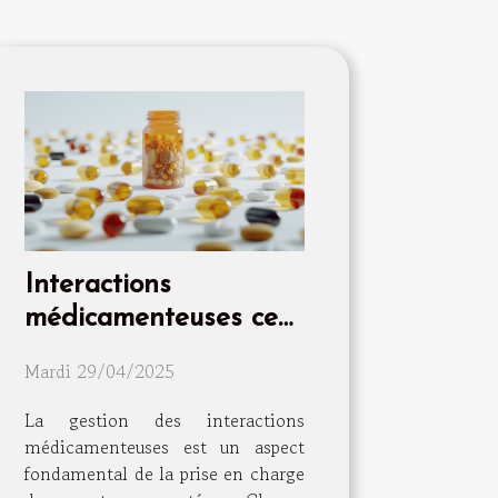
Interactions
médicamenteuses ce
que vous devez savoir
Mardi 29/04/2025
pour votre bien-être
quotidien
La gestion des interactions
médicamenteuses est un aspect
fondamental de la prise en charge