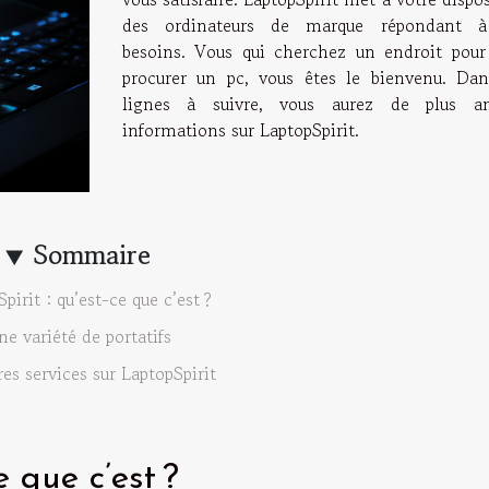
des ordinateurs de marque répondant 
besoins. Vous qui cherchez un endroit pour
procurer un pc, vous êtes le bienvenu. Dan
lignes à suivre, vous aurez de plus a
informations sur LaptopSpirit.
Sommaire
pirit : qu’est-ce que c’est ?
ne variété de portatifs
res services sur LaptopSpirit
e que c’est ?