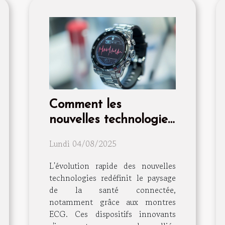
Comment les
nouvelles technologies
transforment-elles les
Lundi 04/08/2025
montres ECG en outils
de santé essentiels ?
L'évolution rapide des nouvelles
technologies redéfinit le paysage
de la santé connectée,
notamment grâce aux montres
ECG. Ces dispositifs innovants