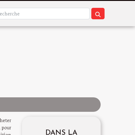
heter
à pour
DANS LA
sition