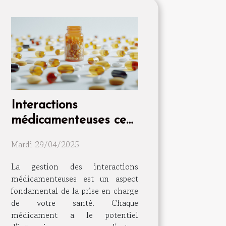
Interactions
médicamenteuses ce
que vous devez savoir
Mardi 29/04/2025
pour votre bien-être
quotidien
La gestion des interactions
médicamenteuses est un aspect
fondamental de la prise en charge
de votre santé. Chaque
médicament a le potentiel