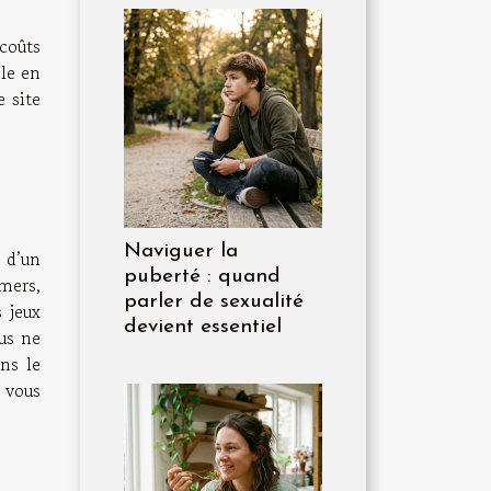
 coûts
ble en
e site
Naviguer la
 d’un
puberté : quand
amers,
parler de sexualité
 jeux
devient essentiel
us ne
ns le
e vous