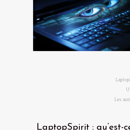
LaptopS
U
Les aut
LaptopSpirit : qu’est-c