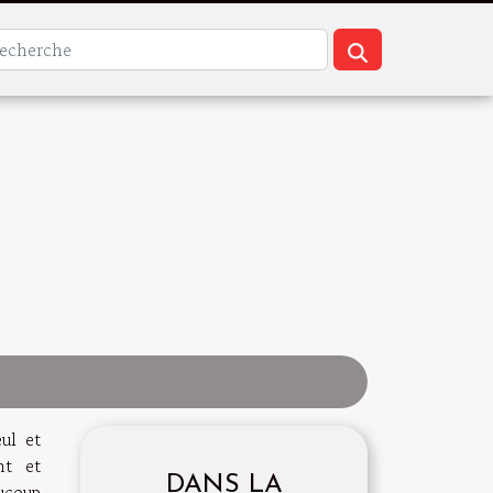
ul et
nt et
DANS LA
ucoup