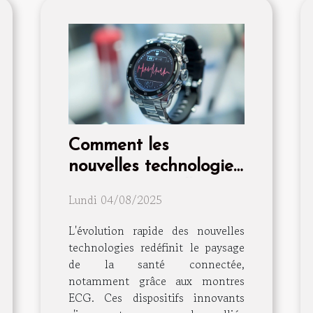
Comment les
nouvelles technologies
transforment-elles les
Lundi 04/08/2025
montres ECG en outils
de santé essentiels ?
L'évolution rapide des nouvelles
technologies redéfinit le paysage
de la santé connectée,
notamment grâce aux montres
ECG. Ces dispositifs innovants