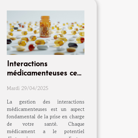
Interactions
médicamenteuses ce
que vous devez savoir
Mardi 29/04/2025
pour votre bien-être
quotidien
La gestion des interactions
médicamenteuses est un aspect
fondamental de la prise en charge
de votre santé. Chaque
médicament a le potentiel