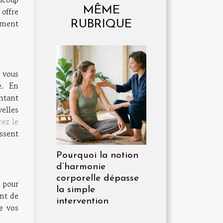
MÊME
offre
ement
RUBRIQUE
 vous
e. En
ntant
elles
ez le
ssent
Pourquoi la notion
d’harmonie
corporelle dépasse
 pour
la simple
nt de
intervention
e vos