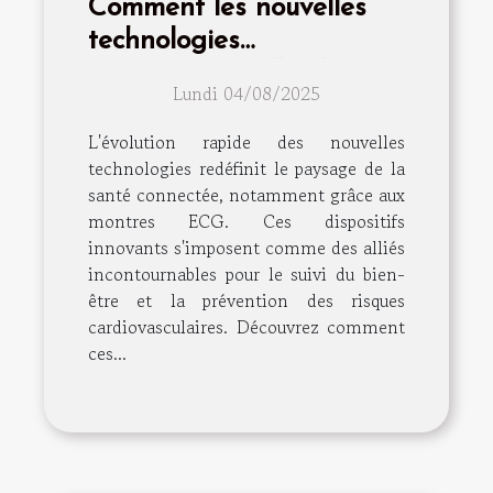
Comment les nouvelles
technologies
transforment-elles les
Lundi 04/08/2025
montres ECG en outils de
santé essentiels ?
L'évolution rapide des nouvelles
technologies redéfinit le paysage de la
santé connectée, notamment grâce aux
montres ECG. Ces dispositifs
innovants s'imposent comme des alliés
incontournables pour le suivi du bien-
être et la prévention des risques
cardiovasculaires. Découvrez comment
ces...