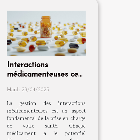
Interactions
médicamenteuses ce
que vous devez savoir
Mardi 29/04/2025
pour votre bien-être
quotidien
La gestion des interactions
médicamenteuses est un aspect
fondamental de la prise en charge
de votre santé. Chaque
médicament a le potentiel