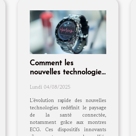
Comment les
nouvelles technologies
transforment-elles les
Lundi 04/08/2025
montres ECG en outils
de santé essentiels ?
L'évolution rapide des nouvelles
technologies redéfinit le paysage
de la santé connectée,
notamment grâce aux montres
ECG. Ces dispositifs innovants