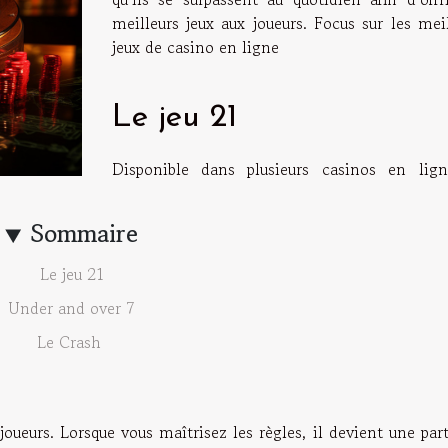
meilleurs jeux aux joueurs. Focus sur les mei
jeux de casino en ligne
Le jeu 21
Disponible dans plusieurs casinos en lign
Sommaire
Le jeu 21
Under and over 7
Le Crash
joueurs. Lorsque vous maîtrisez les règles, il devient une par