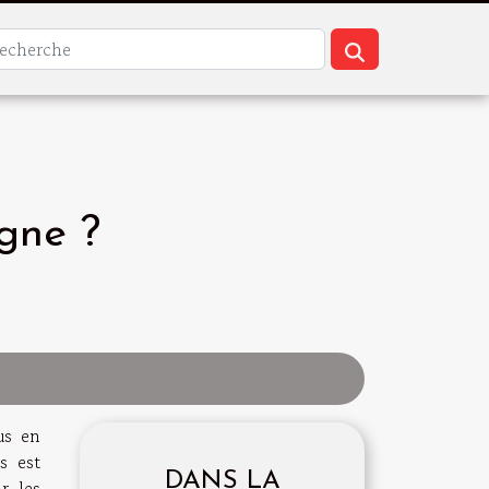
igne ?
us en
es est
DANS LA
ir les