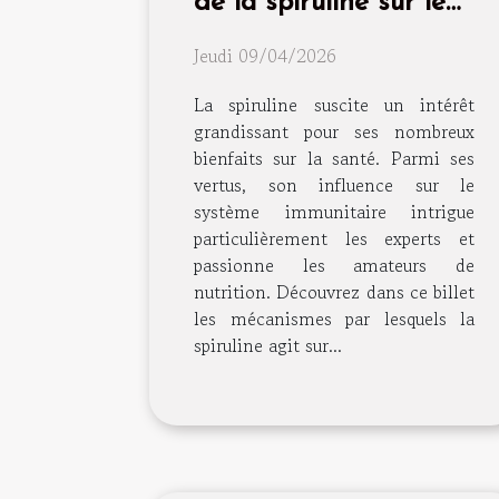
de la spiruline sur le
système immunitaire ?
Jeudi 09/04/2026
La spiruline suscite un intérêt
grandissant pour ses nombreux
bienfaits sur la santé. Parmi ses
vertus, son influence sur le
système immunitaire intrigue
particulièrement les experts et
passionne les amateurs de
nutrition. Découvrez dans ce billet
les mécanismes par lesquels la
spiruline agit sur...