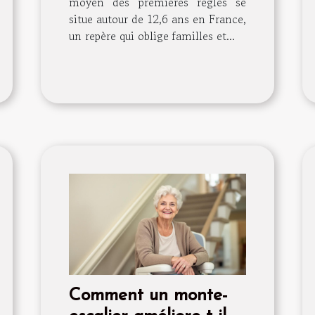
moyen des premières règles se
situe autour de 12,6 ans en France,
un repère qui oblige familles et...
Comment un monte-