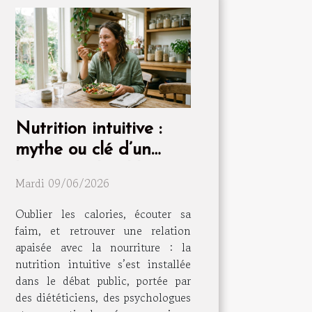
Nutrition intuitive :
mythe ou clé d’un
bien-être durable ?
Mardi 09/06/2026
Oublier les calories, écouter sa
faim, et retrouver une relation
apaisée avec la nourriture : la
nutrition intuitive s’est installée
dans le débat public, portée par
des diététiciens, des psychologues