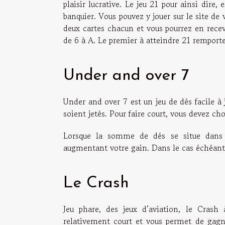
plaisir lucrative. Le jeu 21 pour ainsi dire,
banquier. Vous pouvez y jouer sur
le site
de v
deux cartes chacun et vous pourrez en recev
de 6 à A. Le premier à atteindre 21 remporte
Under and over 7
Under and over 7 est un jeu de dés facile à j
soient jetés. Pour faire court, vous devez choi
Lorsque la somme de dés se situe dans l
augmentant votre gain. Dans le cas échéant 
Le Crash
Jeu phare, des jeux d’aviation, le Crash
relativement court et vous permet de gagn