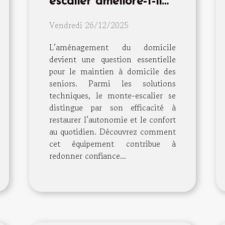
escalier améliore-t-il
l'indépendance des
Vendredi 26/12/2025
seniors ?
L’aménagement du domicile
devient une question essentielle
pour le maintien à domicile des
seniors. Parmi les solutions
techniques, le monte-escalier se
distingue par son efficacité à
restaurer l’autonomie et le confort
au quotidien. Découvrez comment
cet équipement contribue à
redonner confiance...