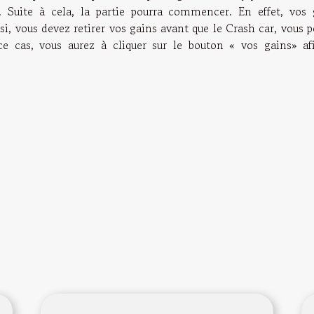
 Suite à cela, la partie pourra commencer. En effet, vos 
si, vous devez retirer vos gains avant que le Crash car, vous 
ce cas, vous aurez à cliquer sur le bouton « vos gains» af