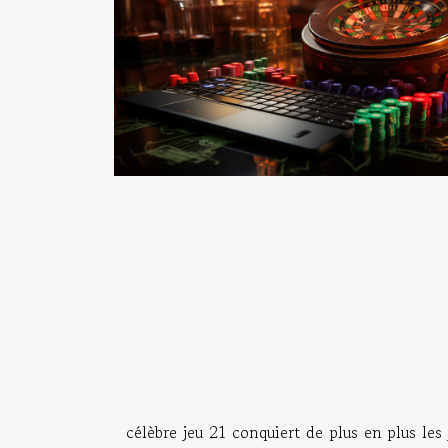
célèbre jeu 21 conquiert de plus en plus les 