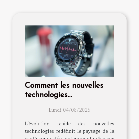
Comment les nouvelles
technologies
transforment-elles les
Lundi 04/08/2025
montres ECG en outils de
santé essentiels ?
L'évolution rapide des nouvelles
technologies redéfinit le paysage de la
santé connectée, notamment grâce aux