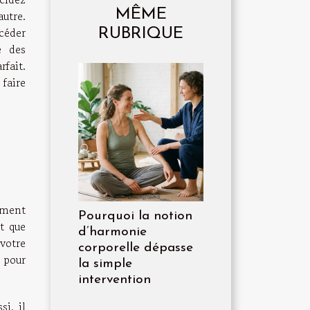
MÊME
utre.
céder
RUBRIQUE
e des
fait.
faire
ement
Pourquoi la notion
t que
d’harmonie
votre
corporelle dépasse
 pour
la simple
intervention
i, il