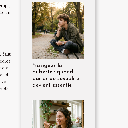
temps,
té en
 faut
édiez
Naviguer la
onc au
puberté : quand
er de
parler de sexualité
 vous
devient essentiel
votre