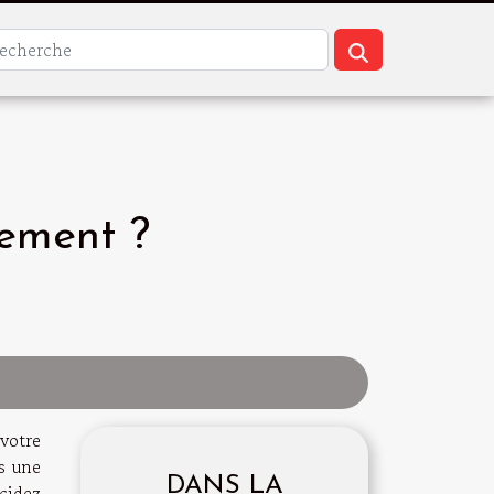
ement ?
votre
s une
DANS LA
cidez