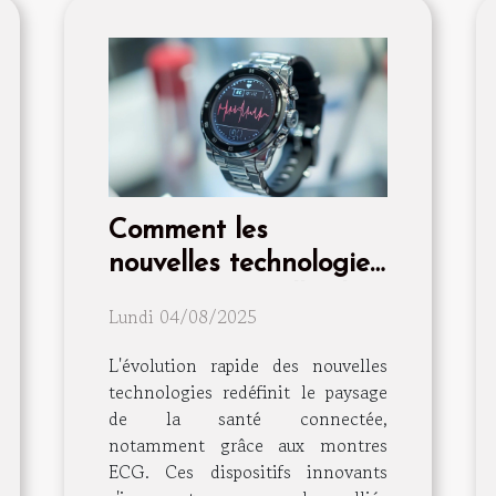
Comment les
nouvelles technologies
transforment-elles les
Lundi 04/08/2025
montres ECG en outils
de santé essentiels ?
L'évolution rapide des nouvelles
technologies redéfinit le paysage
de la santé connectée,
notamment grâce aux montres
ECG. Ces dispositifs innovants