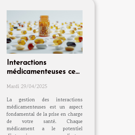
Interactions
médicamenteuses ce
que vous devez savoir
Mardi 29/04/2025
pour votre bien-être
quotidien
La gestion des interactions
médicamenteuses est un aspect
fondamental de la prise en charge
de votre santé. Chaque
médicament a le potentiel