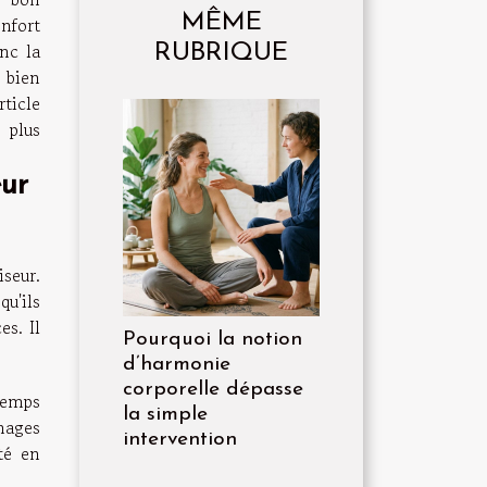
MÊME
nfort
onc la
RUBRIQUE
 bien
rticle
 plus
eur
seur.
qu'ils
es. Il
Pourquoi la notion
d’harmonie
corporelle dépasse
 temps
la simple
gnages
intervention
té en