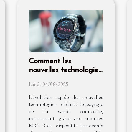
Comment les
nouvelles technologies
transforment-elles les
Lundi 04/08/2025
montres ECG en outils
de santé essentiels ?
L'évolution rapide des nouvelles
technologies redéfinit le paysage
de la santé connectée,
notamment grâce aux montres
ECG. Ces dispositifs innovants