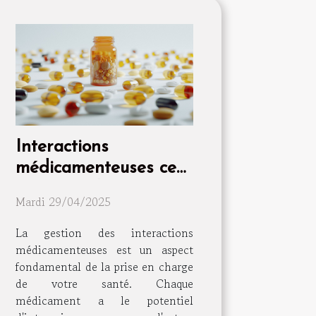
Interactions
médicamenteuses ce
que vous devez savoir
Mardi 29/04/2025
pour votre bien-être
quotidien
La gestion des interactions
médicamenteuses est un aspect
fondamental de la prise en charge
de votre santé. Chaque
médicament a le potentiel