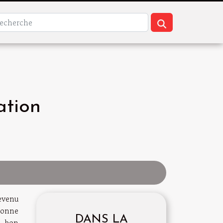
ation
evenu
bonne
DANS LA
n bon