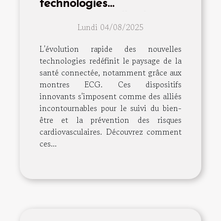
technologies
transforment-elles les
Lundi 04/08/2025
montres ECG en outils de
santé essentiels ?
L'évolution rapide des nouvelles
technologies redéfinit le paysage de la
santé connectée, notamment grâce aux
montres ECG. Ces dispositifs
innovants s'imposent comme des alliés
incontournables pour le suivi du bien-
être et la prévention des risques
cardiovasculaires. Découvrez comment
ces...