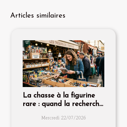
Articles similaires
La chasse à la figurine
rare : quand la recherche
devient passion
Mercredi 22/07/2026