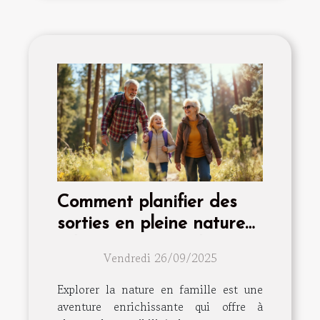
Comment planifier des
sorties en pleine nature
adaptées à toute la
Vendredi 26/09/2025
famille ?
Explorer la nature en famille est une
aventure enrichissante qui offre à