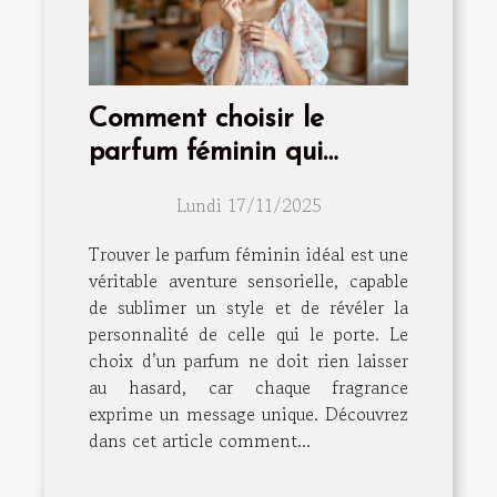
Comment choisir le
parfum féminin qui
complète votre style ?
Lundi 17/11/2025
Trouver le parfum féminin idéal est une
véritable aventure sensorielle, capable
de sublimer un style et de révéler la
personnalité de celle qui le porte. Le
choix d’un parfum ne doit rien laisser
au hasard, car chaque fragrance
exprime un message unique. Découvrez
dans cet article comment...