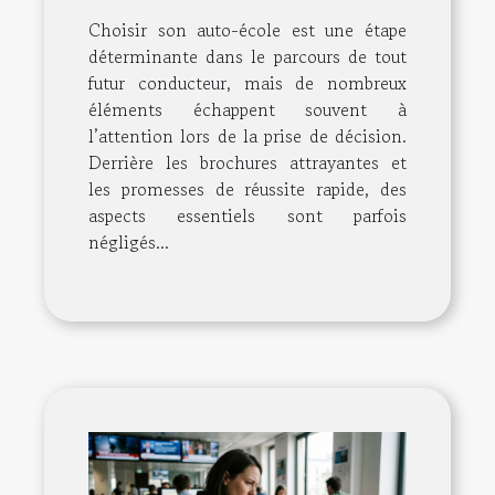
Choisir son auto-école est une étape
déterminante dans le parcours de tout
futur conducteur, mais de nombreux
éléments échappent souvent à
l’attention lors de la prise de décision.
Derrière les brochures attrayantes et
les promesses de réussite rapide, des
aspects essentiels sont parfois
négligés...