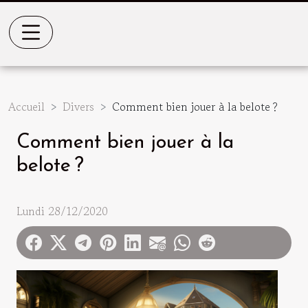
Accueil
Divers
Comment bien jouer à la belote ?
Comment bien jouer à la
belote ?
Lundi 28/12/2020