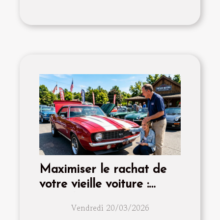
Maximiser le rachat de
votre vieille voiture :
conseils et astuces
Vendredi 20/03/2026