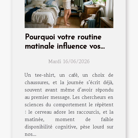
Pourquoi votre routine
matinale influence vos
choix mode
Mardi 16/06/2026
Un tee-shirt, un café, un choix de
chaussures, et la journée s’écrit déjà,
souvent avant même d’avoir répondu
au premier message. Les chercheurs en
sciences du comportement le répètent
: le cerveau adore les raccourcis, et la
matinée, moment de faible
disponibilité cognitive, pèse lourd sur
nos...