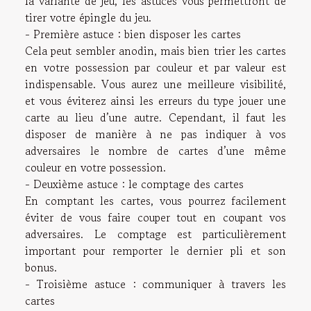
la variante de jeu, les astuces vous permettront de
tirer votre épingle du jeu.
- Première astuce : bien disposer les cartes
Cela peut sembler anodin, mais bien trier les cartes
en votre possession par couleur et par valeur est
indispensable. Vous aurez une meilleure visibilité,
et vous éviterez ainsi les erreurs du type jouer une
carte au lieu d’une autre. Cependant, il faut les
disposer de manière à ne pas indiquer à vos
adversaires le nombre de cartes d’une même
couleur en votre possession.
- Deuxième astuce : le comptage des cartes
En comptant les cartes, vous pourrez facilement
éviter de vous faire couper tout en coupant vos
adversaires. Le comptage est particulièrement
important pour remporter le dernier pli et son
bonus.
- Troisième astuce : communiquer à travers les
cartes