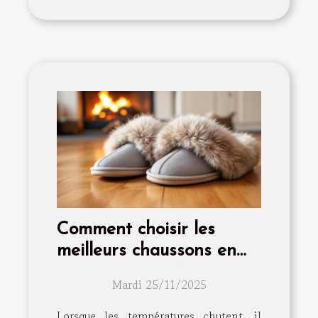
Comment choisir les
meilleurs chaussons en
fourrure pour l'hiver ?
Mardi 25/11/2025
Lorsque les températures chutent, il